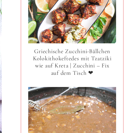
Griechische Zucchini-Bällchen
Kolokithokeftedes mit Tzatziki
wie auf Kreta | Zucchini – Fix
auf dem Tisch ❤