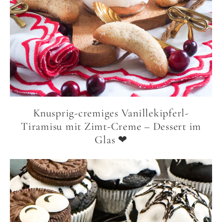
Knusprig-cremiges Vanillekipferl-
Tiramisu mit Zimt-Creme – Dessert im
Glas ❤