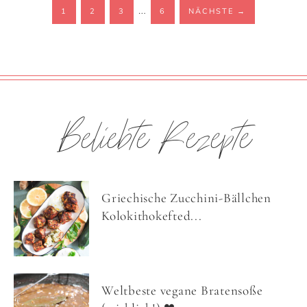
…
1
2
3
6
NÄCHSTE
→
Beliebte Rezepte
Griechische Zucchini-Bällchen
Kolokithokefted...
Weltbeste vegane Bratensoße