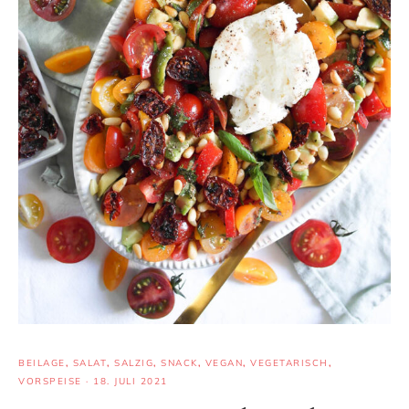
BEILAGE
,
SALAT
,
SALZIG
,
SNACK
,
VEGAN
,
VEGETARISCH
,
VORSPEISE
·
18. JULI 2021