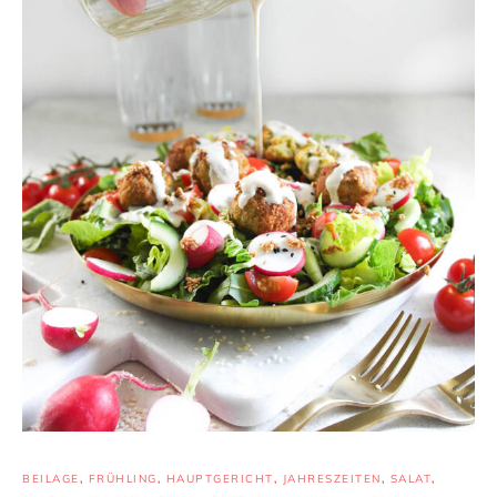
BEILAGE
,
FRÜHLING
,
HAUPTGERICHT
,
JAHRESZEITEN
,
SALAT
,