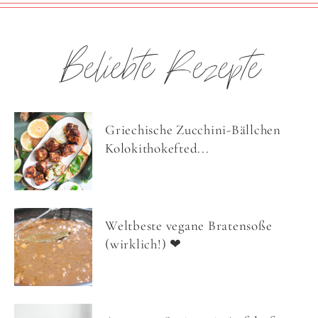
Beliebte Rezepte
Griechische Zucchini-Bällchen
Kolokithokefted...
Weltbeste vegane Bratensoße
(wirklich!) ❤