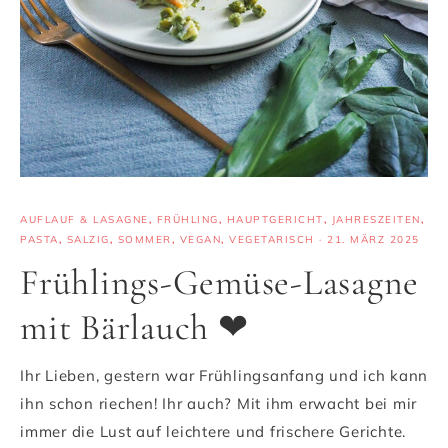
AUFLAUF & LASAGNE
,
FRÜHLING
,
HAUPTGERICHT
,
JAHRESZEITEN
,
PASTA
,
SALZIG
,
SOMMER
,
VEGAN
,
VEGETARISCH
·
21. MÄRZ 2025
Frühlings-Gemüse-Lasagne
mit Bärlauch ❤
Ihr Lieben, gestern war Frühlingsanfang und ich kann
ihn schon riechen! Ihr auch? Mit ihm erwacht bei mir
immer die Lust auf leichtere und frischere Gerichte.