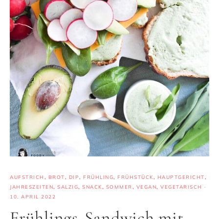
AUFSTRICH
,
BROT
,
DIP
,
FRÜHLING
,
FRÜHSTÜCK
,
HAUPTGERICHT
,
JAHRESZEITEN
,
SALZIG
,
SNACK
,
SOMMER
,
VEGAN
,
VEGETARISCH
·
10. APRIL 2022
Frühlings-Sandwich mit