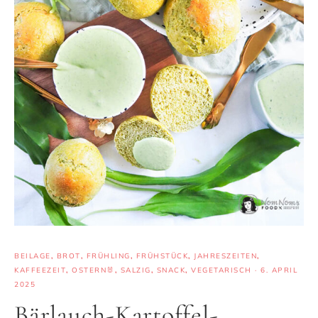
BEILAGE
,
BROT
,
FRÜHLING
,
FRÜHSTÜCK
,
JAHRESZEITEN
,
KAFFEEZEIT
,
OSTERN🐰
,
SALZIG
,
SNACK
,
VEGETARISCH
·
6. APRIL
2025
Bärlauch-Kartoffel-