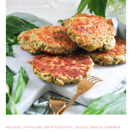
BEILAGE
,
FRÜHLING
,
HAUPTGERICHT
,
SALZIG
,
SNACK
,
SOMMER
,