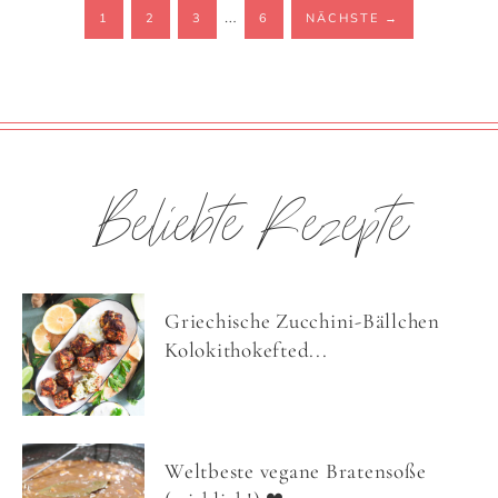
…
1
2
3
6
NÄCHSTE
→
Beliebte Rezepte
Griechische Zucchini-Bällchen
Kolokithokefted...
Weltbeste vegane Bratensoße