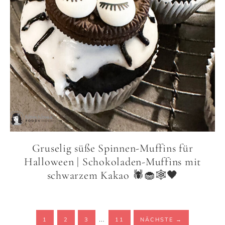
Gruselig süße Spinnen-Muffins für
Halloween | Schokoladen-Muffins mit
schwarzem Kakao 🕷️🧁🕸️🖤
…
1
2
3
11
NÄCHSTE
→