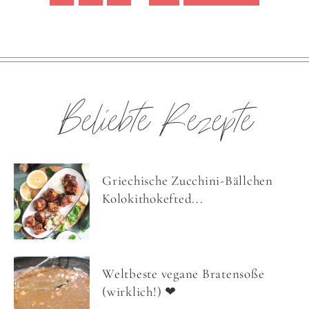
Beliebte Rezepte
Griechische Zucchini-Bällchen
Kolokithokefted...
Weltbeste vegane Bratensoße
(wirklich!) ❤