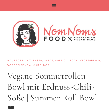
HAUPTGERICHT
,
PASTA
,
SALAT
,
SALZIG
,
VEGAN
,
VEGETARISCH
,
VORSPEISE
·
24. MÄRZ 2021
Vegane Sommerrollen
Bowl mit Erdnuss-Chili-
Soße | Summer Roll Bowl
❤