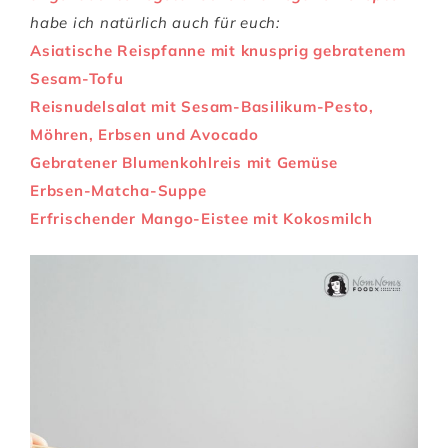
habe ich natürlich auch für euch:
Asiatische Reispfanne mit knusprig gebratenem
Sesam-Tofu
Reisnudelsalat mit Sesam-Basilikum-Pesto,
Möhren, Erbsen und Avocado
Gebratener Blumenkohlreis mit Gemüse
Erbsen-Matcha-Suppe
Erfrischender Mango-Eistee mit Kokosmilch