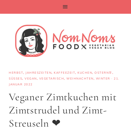
HERBST
,
JAHRESZEITEN
,
KAFFEEZEIT
,
KUCHEN
,
OSTERN🐰
,
SÜSSES
,
VEGAN
,
VEGETARISCH
,
WEIHNACHTEN
,
WINTER
·
21.
JANUAR 2022
Veganer Zimtkuchen mit
Zimtstrudel und Zimt-
Streuseln ❤