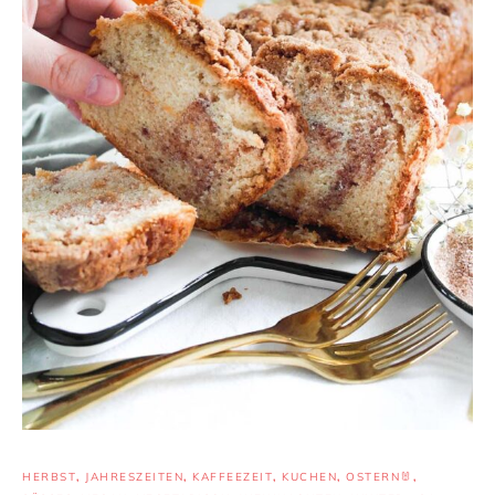
HERBST
,
JAHRESZEITEN
,
KAFFEEZEIT
,
KUCHEN
,
OSTERN🐰
,