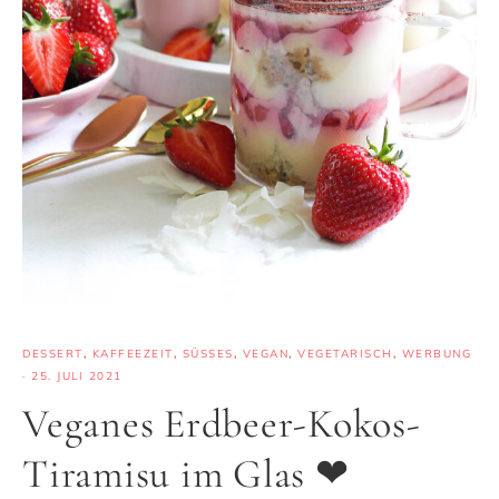
DESSERT
,
KAFFEEZEIT
,
SÜSSES
,
VEGAN
,
VEGETARISCH
,
WERBUNG
·
25. JULI 2021
Veganes Erdbeer-Kokos-
Tiramisu im Glas ❤