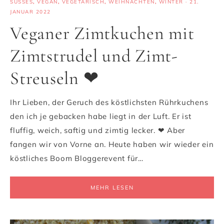
SÜSSES
,
VEGAN
,
VEGETARISCH
,
WEIHNACHTEN
,
WINTER
·
21.
JANUAR 2022
Veganer Zimtkuchen mit
Zimtstrudel und Zimt-
Streuseln ❤
Ihr Lieben, der Geruch des köstlichsten Rührkuchens
den ich je gebacken habe liegt in der Luft. Er ist
fluffig, weich, saftig und zimtig lecker. ❤ Aber
fangen wir von Vorne an. Heute haben wir wieder ein
köstliches Boom Bloggerevent für…
MEHR LESEN