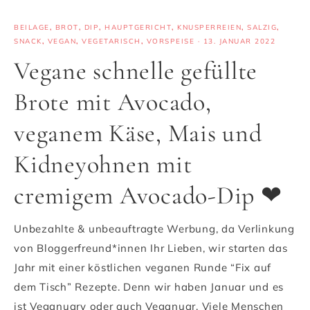
BEILAGE
,
BROT
,
DIP
,
HAUPTGERICHT
,
KNUSPERREIEN
,
SALZIG
,
SNACK
,
VEGAN
,
VEGETARISCH
,
VORSPEISE
·
13. JANUAR 2022
Vegane schnelle gefüllte
Brote mit Avocado,
veganem Käse, Mais und
Kidneyohnen mit
cremigem Avocado-Dip ❤
Unbezahlte & unbeauftragte Werbung, da Verlinkung
von Bloggerfreund*innen Ihr Lieben, wir starten das
Jahr mit einer köstlichen veganen Runde “Fix auf
dem Tisch” Rezepte. Denn wir haben Januar und es
ist Veganuary oder auch Veganuar. Viele Menschen