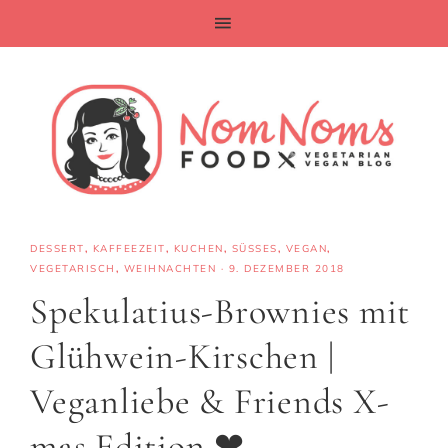
DESSERT
,
KAFFEEZEIT
,
KUCHEN
,
SÜSSES
,
VEGAN
,
VEGETARISCH
,
WEIHNACHTEN
·
9. DEZEMBER 2018
Spekulatius-Brownies mit
Glühwein-Kirschen |
Veganliebe & Friends X-
mas Edition ❤