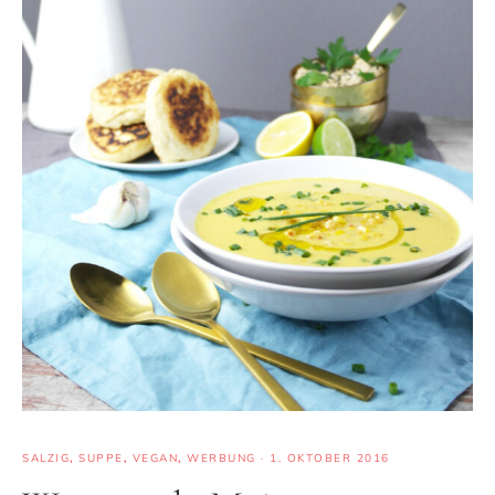
SALZIG
,
SUPPE
,
VEGAN
,
WERBUNG
·
1. OKTOBER 2016