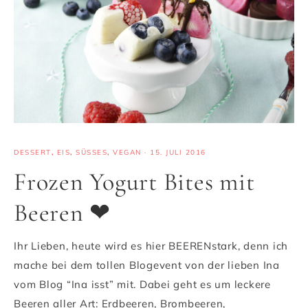
DESSERT
,
EIS
,
SÜSSES
,
VEGAN
·
15. JULI 2016
Frozen Yogurt Bites mit
Beeren ❤
Ihr Lieben, heute wird es hier BEERENstark, denn ich
mache bei dem tollen Blogevent von der lieben Ina
vom Blog “Ina isst” mit. Dabei geht es um leckere
Beeren aller Art: Erdbeeren, Brombeeren,