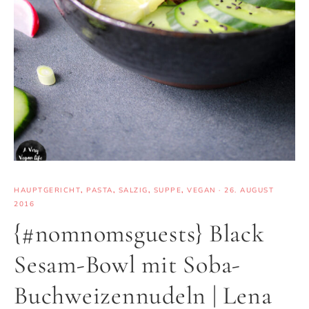
HAUPTGERICHT
,
PASTA
,
SALZIG
,
SUPPE
,
VEGAN
·
26. AUGUST
2016
{#nomnomsguests} Black
Sesam-Bowl mit Soba-
Buchweizennudeln | Lena