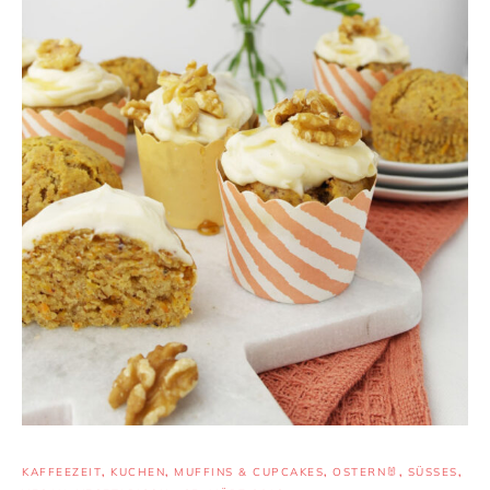
KAFFEEZEIT
,
KUCHEN
,
MUFFINS & CUPCAKES
,
OSTERN🐰
,
SÜSSES
,