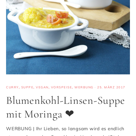
CURRY
,
SUPPE
,
VEGAN
,
VORSPEISE
,
WERBUNG
·
25. MÄRZ 2017
Blumenkohl-Linsen-Suppe
mit Moringa ❤
WERBUNG | Ihr Lieben, so langsam wird es endlich