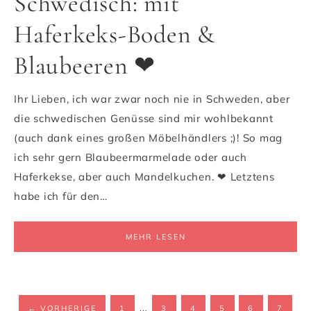
Schwedisch: mit
Haferkeks-Boden &
Blaubeeren ❤
Ihr Lieben, ich war zwar noch nie in Schweden, aber
die schwedischen Genüsse sind mir wohlbekannt
(auch dank eines großen Möbelhändlers ;)! So mag
ich sehr gern Blaubeermarmelade oder auch
Haferkekse, aber auch Mandelkuchen. ❤ Letztens
habe ich für den…
MEHR LESEN
…
←
VORHERIGE
1
3
4
5
6
7