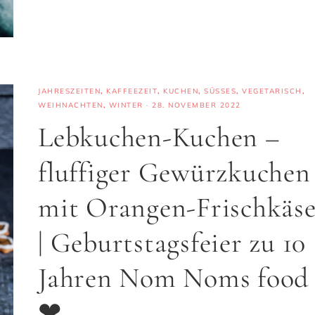
JAHRESZEITEN
,
KAFFEEZEIT
,
KUCHEN
,
SÜSSES
,
VEGETARISCH
,
WEIHNACHTEN
,
WINTER
·
28. NOVEMBER 2022
Lebkuchen-Kuchen –
fluffiger Gewürzkuchen
mit Orangen-Frischkäs
| Geburtstagsfeier zu 10
Jahren Nom Noms food
❤