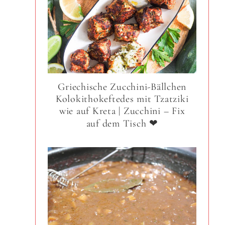
Griechische Zucchini-Bällchen
Kolokithokeftedes mit Tzatziki
wie auf Kreta | Zucchini – Fix
auf dem Tisch ❤