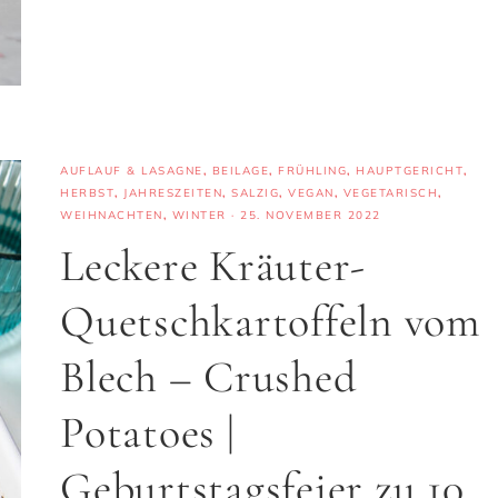
AUFLAUF & LASAGNE
,
BEILAGE
,
FRÜHLING
,
HAUPTGERICHT
,
HERBST
,
JAHRESZEITEN
,
SALZIG
,
VEGAN
,
VEGETARISCH
,
WEIHNACHTEN
,
WINTER
·
25. NOVEMBER 2022
Leckere Kräuter-
Quetschkartoffeln vom
Blech – Crushed
Potatoes |
Geburtstagsfeier zu 10