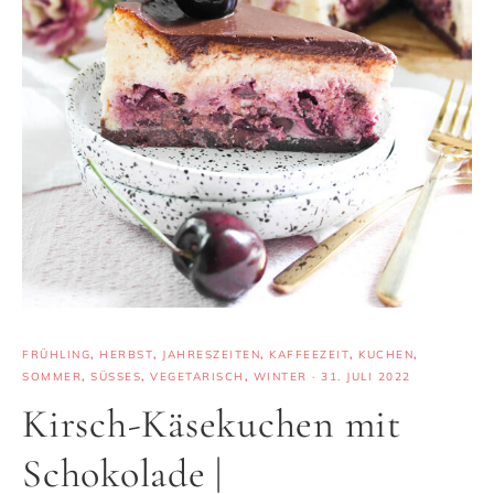
FRÜHLING
,
HERBST
,
JAHRESZEITEN
,
KAFFEEZEIT
,
KUCHEN
,
SOMMER
,
SÜSSES
,
VEGETARISCH
,
WINTER
·
31. JULI 2022
Kirsch-Käsekuchen mit
Schokolade |