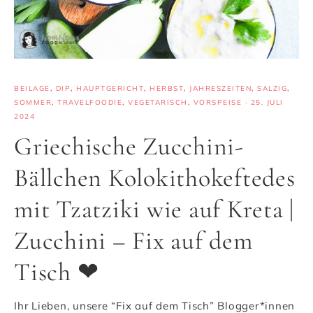
BEILAGE
,
DIP
,
HAUPTGERICHT
,
HERBST
,
JAHRESZEITEN
,
SALZIG
,
SOMMER
,
TRAVELFOODIE
,
VEGETARISCH
,
VORSPEISE
·
25. JULI
2024
Griechische Zucchini-
Bällchen Kolokithokeftedes
mit Tzatziki wie auf Kreta |
Zucchini – Fix auf dem
Tisch ❤
Ihr Lieben, unsere “Fix auf dem Tisch” Blogger*innen