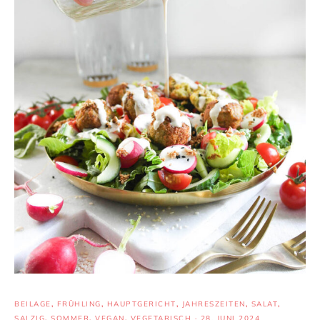
BEILAGE
,
FRÜHLING
,
HAUPTGERICHT
,
JAHRESZEITEN
,
SALAT
,
SALZIG
,
SOMMER
,
VEGAN
,
VEGETARISCH
·
28. JUNI 2024