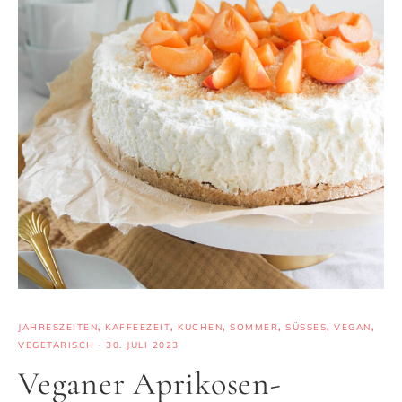
JAHRESZEITEN
,
KAFFEEZEIT
,
KUCHEN
,
SOMMER
,
SÜSSES
,
VEGAN
,
VEGETARISCH
·
30. JULI 2023
Veganer Aprikosen-