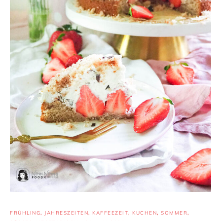
FRÜHLING
,
JAHRESZEITEN
,
KAFFEEZEIT
,
KUCHEN
,
SOMMER
,