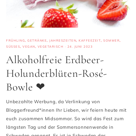
FRÜHLING
,
GETRÄNKE
,
JAHRESZEITEN
,
KAFFEEZEIT
,
SOMMER
,
SÜSSES
,
VEGAN
,
VEGETARISCH
·
24. JUNI 2023
Alkoholfreie Erdbeer-
Holunderblüten-Rosé-
Bowle ❤
Unbezahlte Werbung, da Verlinkung von
Bloggerfreund*innen Ihr Lieben, wir feiern heute mit
euch zusammen Midsommar. So wird das Fest zum
längsten Tag und der Sommersonnenwende in
Schweden genannt. Es ist in Schweden das