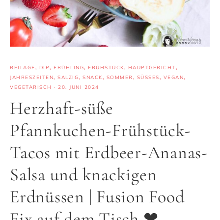
BEILAGE
,
DIP
,
FRÜHLING
,
FRÜHSTÜCK
,
HAUPTGERICHT
,
JAHRESZEITEN
,
SALZIG
,
SNACK
,
SOMMER
,
SÜSSES
,
VEGAN
,
VEGETARISCH
·
20. JUNI 2024
Herzhaft-süße
Pfannkuchen-Frühstück-
Tacos mit Erdbeer-Ananas-
Salsa und knackigen
Erdnüssen | Fusion Food
Fix auf dem Tisch ❤