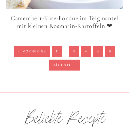
Camembert-Käse-Fondue im Teigmantel
mit kleinen Rosmarin-Kartoffeln ❤
…
←
VORHERIGE
1
3
4
5
6
NÄCHSTE
→
Beliebte Rezepte