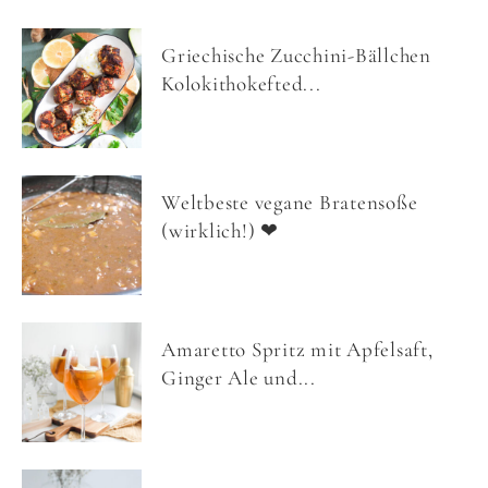
Griechische Zucchini-Bällchen
Kolokithokefted...
Weltbeste vegane Bratensoße
(wirklich!) ❤
Amaretto Spritz mit Apfelsaft,
Ginger Ale und...