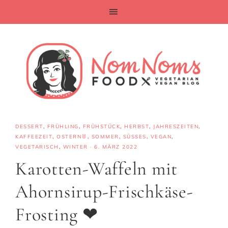
DESSERT
,
FRÜHLING
,
FRÜHSTÜCK
,
HERBST
,
JAHRESZEITEN
,
KAFFEEZEIT
,
OSTERN🐰
,
SOMMER
,
SÜSSES
,
VEGAN
,
VEGETARISCH
,
WINTER
·
6. MÄRZ 2022
Karotten-Waffeln mit
Ahornsirup-Frischkäse-
Frosting ❤