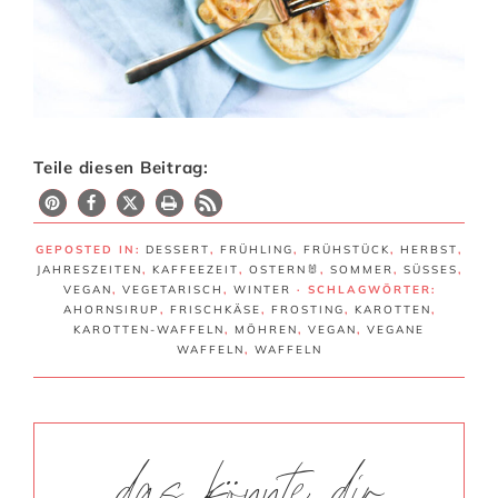
Teile diesen Beitrag:
10
GEPOSTED IN:
DESSERT
,
FRÜHLING
,
FRÜHSTÜCK
,
HERBST
,
JAHRESZEITEN
,
KAFFEEZEIT
,
OSTERN🐰
,
SOMMER
,
SÜSSES
,
VEGAN
,
VEGETARISCH
,
WINTER
· SCHLAGWÖRTER:
AHORNSIRUP
,
FRISCHKÄSE
,
FROSTING
,
KAROTTEN
,
KAROTTEN-WAFFELN
,
MÖHREN
,
VEGAN
,
VEGANE
WAFFELN
,
WAFFELN