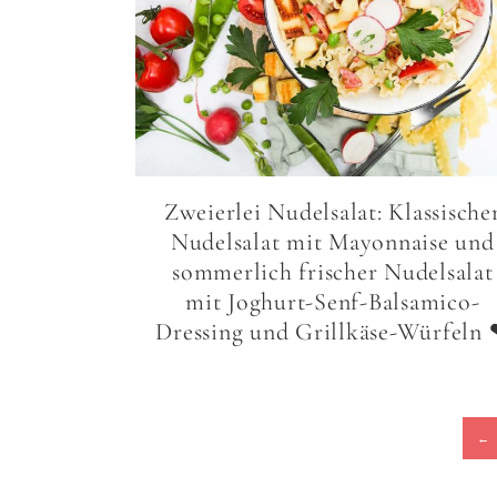
Zweierlei Nudelsalat: Klassische
Nudelsalat mit Mayonnaise und
sommerlich frischer Nudelsalat
mit Joghurt-Senf-Balsamico-
Dressing und Grillkäse-Würfeln
←