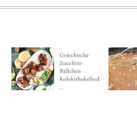
Griechische
Zucchini-
Bällchen
Kolokithokefted.
..