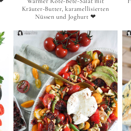
 ❤
Warmer Rote-Bete-Salat mit
H
Kräuter-Butter, karamellisierten
Nüssen und Joghurt ❤