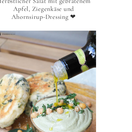
erbstlicher Salat mit gebratenem
Apfel, Ziegenkäse und
Ahornsirup-Dressing ❤