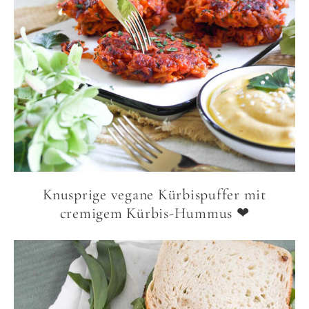
Knusprige vegane Kürbispuffer mit
cremigem Kürbis-Hummus ❤