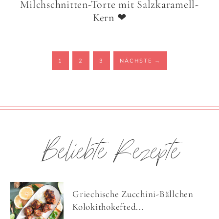
Milchschnitten-Torte mit Salzkaramell-
Kern ❤
1
2
3
NÄCHSTE
→
Beliebte Rezepte
Griechische Zucchini-Bällchen
Kolokithokefted...