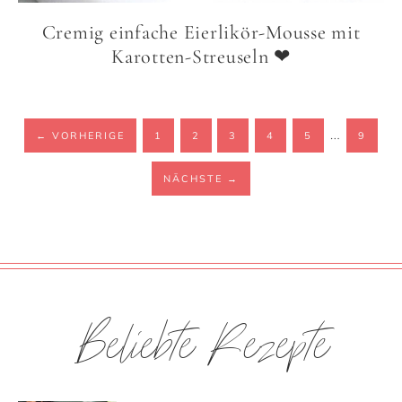
Cremig einfache Eierlikör-Mousse mit
Karotten-Streuseln ❤
…
←
VORHERIGE
1
2
3
4
5
9
NÄCHSTE
→
Beliebte Rezepte