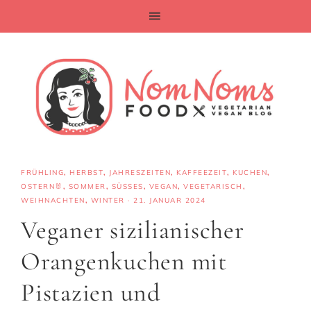
FRÜHLING
,
HERBST
,
JAHRESZEITEN
,
KAFFEEZEIT
,
KUCHEN
,
OSTERN🐰
,
SOMMER
,
SÜSSES
,
VEGAN
,
VEGETARISCH
,
WEIHNACHTEN
,
WINTER
·
21. JANUAR 2024
Veganer sizilianischer
Orangenkuchen mit
Pistazien und