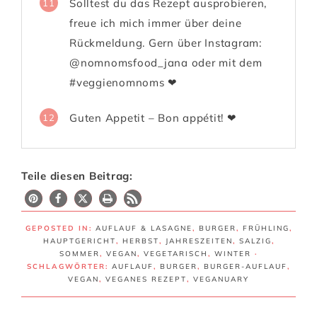
Solltest du das Rezept ausprobieren,
11
freue ich mich immer über deine
Rückmeldung. Gern über Instagram:
@nomnomsfood_jana oder mit dem
#veggienomnoms ❤
Guten Appetit – Bon appétit! ❤
12
Teile diesen Beitrag:
27
GEPOSTED IN:
AUFLAUF & LASAGNE
,
BURGER
,
FRÜHLING
,
HAUPTGERICHT
,
HERBST
,
JAHRESZEITEN
,
SALZIG
,
SOMMER
,
VEGAN
,
VEGETARISCH
,
WINTER
·
SCHLAGWÖRTER:
AUFLAUF
,
BURGER
,
BURGER-AUFLAUF
,
VEGAN
,
VEGANES REZEPT
,
VEGANUARY