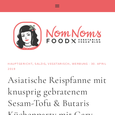
HAUPTGERICHT
,
SALZIG
,
VEGETARISCH
,
WERBUNG
·
30. APRIL
2019
Asiatische Reispfanne mit
knusprig gebratenem
Sesam-Tofu & Butaris
Küchenparty mit Gary