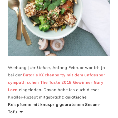
Werbung |
Ihr Lieben,
Anfang Februar war ich ja
bei der
Butaris Küchenparty mit dem unfassbar
sympathischen The Taste 2018 Gewinner Gary
Loen
eingeladen. Davon habe ich euch dieses
Knaller-Rezept mitgebracht:
asiatische
Reispfanne mit knusprig gebratenem Sesam-
Tofu
. ❤