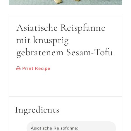
Asiatische Reispfanne
mit knusprig
gebratenem Sesam-Tofu
Print Recipe
Serves:
3-4 Portionen
Cooking Time:
30-40 Minuten
Ingredients
Ásiatische Reispfanne: