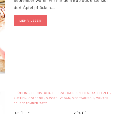
September waren wir mit dem Bub das erste Mal
dort Äpfel pflücken….
MEHR LESEN
FRÜHLING
,
FRÜHSTÜCK
,
HERBST
,
JAHRESZEITEN
,
KAFFEEZEIT
,
KUCHEN
,
OSTERN🐰
,
SÜSSES
,
VEGAN
,
VEGETARISCH
,
WINTER
·
30. SEPTEMBER 2022