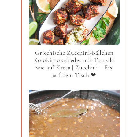
Griechische Zucchini-Bällchen
Kolokithokeftedes mit Tzatziki
wie auf Kreta | Zucchini – Fix
auf dem Tisch ❤