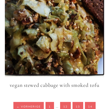
vegan stewed cabbage with smoked tofu
…
←
VORHERIGE
1
12
13
14