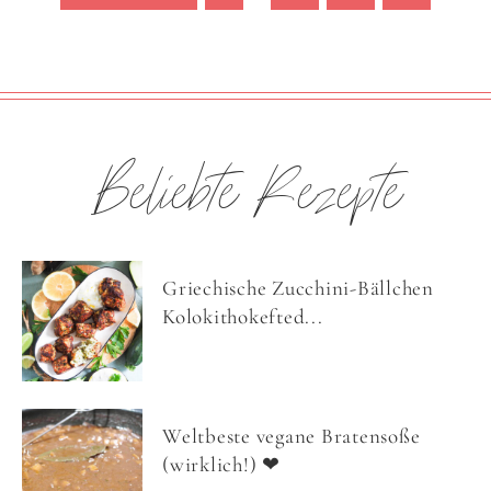
Beliebte Rezepte
Griechische Zucchini-Bällchen
Kolokithokefted...
Weltbeste vegane Bratensoße
(wirklich!) ❤