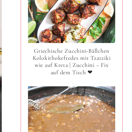
Griechische Zucchini-Bällchen
Kolokithokeftedes mit Tzatziki
wie auf Kreta | Zucchini – Fix
auf dem Tisch ❤