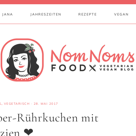
 JANA
JAHRESZEITEN
REZEPTE
VEGAN
,
VEGETARISCH
·
28. MAI 2017
rber-Rührkuchen mit
azien ❤