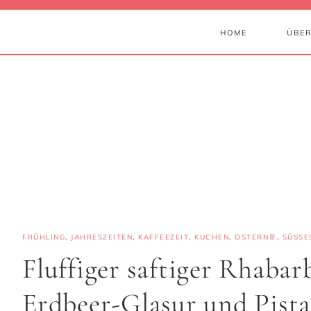
HOME
ÜBER
FRÜHLING
,
JAHRESZEITEN
,
KAFFEEZEIT
,
KUCHEN
,
OSTERN🐰
,
SÜSSES
Fluffiger saftiger Rhaba
Erdbeer-Glasur und Pist