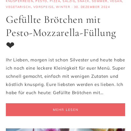
KNUSPERREIEN
,
PESTO
,
PIZZA
,
SALZIG
,
SNACK
,
SOMMER
,
VEGAN
,
VEGETARISCH
,
VORSPEISE
,
WINTER
·
30. DEZEMBER 2024
Gefüllte Brötchen mit
Pesto-Mozzarella-Füllung
❤
Ihr Lieben, morgen ist schon Silvester und heute habe
ich noch eine leckere Kleinigkeit für euer Menü. Super
schnell gemacht, einfach mit wenigen Zutaten und
köstlich knusprig. Eure liebsten werden es lieben. Ich
habe für euch heute: Gefüllte Brötchen mit…
MEHR LESEN