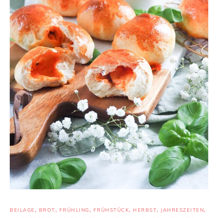
BEILAGE
,
BROT
,
FRÜHLING
,
FRÜHSTÜCK
,
HERBST
,
JAHRESZEITEN
,