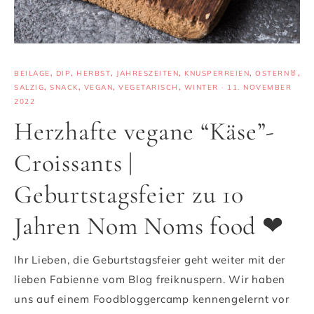
BEILAGE
,
DIP
,
HERBST
,
JAHRESZEITEN
,
KNUSPERREIEN
,
OSTERN🐰
,
SALZIG
,
SNACK
,
VEGAN
,
VEGETARISCH
,
WINTER
·
11. NOVEMBER
2022
Herzhafte vegane “Käse”-
Croissants |
Geburtstagsfeier zu 10
Jahren Nom Noms food ❤
Ihr Lieben, die Geburtstagsfeier geht weiter mit der
lieben Fabienne vom Blog freiknuspern. Wir haben
uns auf einem Foodbloggercamp kennengelernt vor