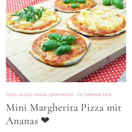
PIZZA
,
SALZIG
,
VEGAN
,
VEGETARISCH
·
23. FEBRUAR 2016
Mini Margherita Pizza mit
Ananas ❤