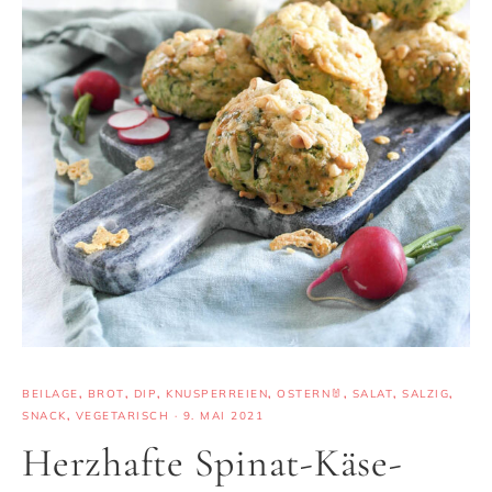
BEILAGE
,
BROT
,
DIP
,
KNUSPERREIEN
,
OSTERN🐰
,
SALAT
,
SALZIG
,
SNACK
,
VEGETARISCH
·
9. MAI 2021
Herzhafte Spinat-Käse-