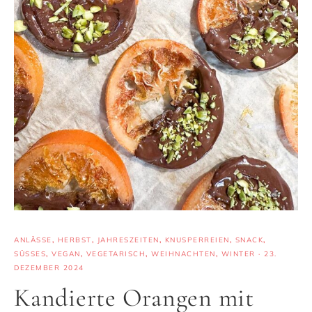
ANLÄSSE
,
HERBST
,
JAHRESZEITEN
,
KNUSPERREIEN
,
SNACK
,
SÜSSES
,
VEGAN
,
VEGETARISCH
,
WEIHNACHTEN
,
WINTER
·
23.
DEZEMBER 2024
Kandierte Orangen mit