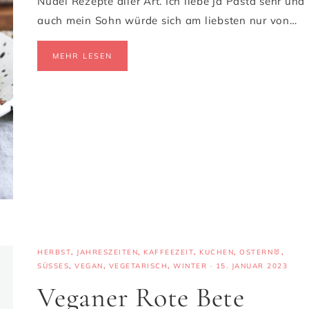
Nudel Rezepte aller Art. Ich liebe ja Pasta sehr und
auch mein Sohn würde sich am liebsten nur von…
MEHR LESEN
HERBST
,
JAHRESZEITEN
,
KAFFEEZEIT
,
KUCHEN
,
OSTERN🐰
,
SÜSSES
,
VEGAN
,
VEGETARISCH
,
WINTER
·
15. JANUAR 2023
Veganer Rote Bete