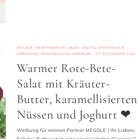
BEILAGE
,
HAUPTGERICHT
,
SALAT
,
SALZIG
,
VEGETARISCH
,
VORSPEISE
,
WEIHNACHTEN
,
WERBUNG
·
27. SEPTEMBER 2021
Warmer Rote-Bete-
Salat mit Kräuter-
Butter, karamellisierten
Nüssen und Joghurt ❤
Werbung für meinen Partner MEGGLE | Ihr Lieben,
Kräuter-Butter ist ja eins unser liebsten “Gewürze”