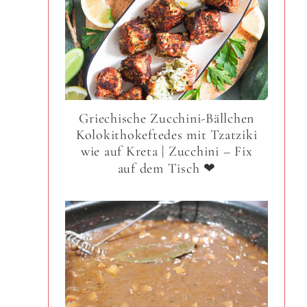
Griechische Zucchini-Bällchen
Kolokithokeftedes mit Tzatziki
wie auf Kreta | Zucchini – Fix
auf dem Tisch ❤