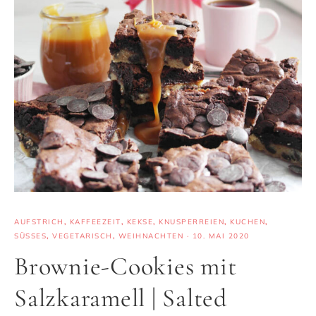
AUFSTRICH
,
KAFFEEZEIT
,
KEKSE
,
KNUSPERREIEN
,
KUCHEN
,
SÜSSES
,
VEGETARISCH
,
WEIHNACHTEN
·
10. MAI 2020
Brownie-Cookies mit
Salzkaramell | Salted