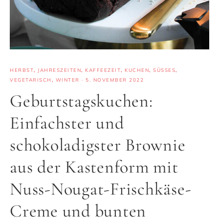
HERBST
,
JAHRESZEITEN
,
KAFFEEZEIT
,
KUCHEN
,
SÜSSES
,
VEGETARISCH
,
WINTER
·
5. NOVEMBER 2022
Geburtstagskuchen:
Einfachster und
schokoladigster Brownie
aus der Kastenform mit
Nuss-Nougat-Frischkäse-
Creme und bunten