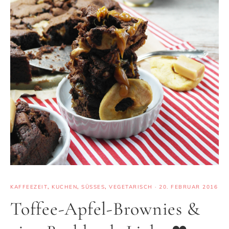
KAFFEEZEIT
,
KUCHEN
,
SÜSSES
,
VEGETARISCH
·
20. FEBRUAR 2016
Toffee-Apfel-Brownies &