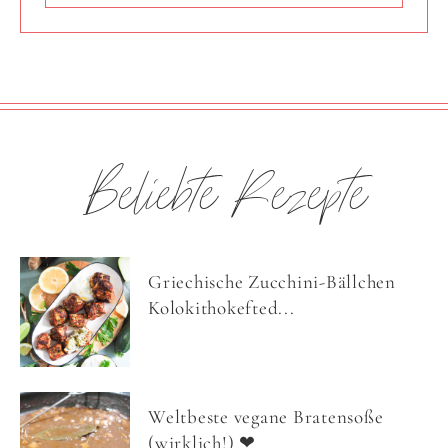
Beliebte Rezepte
Griechische Zucchini-Bällchen
Kolokithokefted...
Weltbeste vegane Bratensoße
(wirklich!) ❤