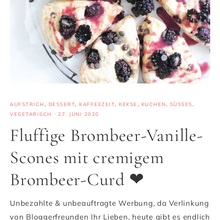
AUFSTRICH
,
DESSERT
,
KAFFEEZEIT
,
KEKSE
,
KUCHEN
,
SÜSSES
,
VEGETARISCH
·
27. JUNI 2020
Fluffige Brombeer-Vanille-
Scones mit cremigem
Brombeer-Curd ❤
Unbezahlte & unbeauftragte Werbung, da Verlinkung
von Bloggerfreunden Ihr Lieben, heute gibt es endlich