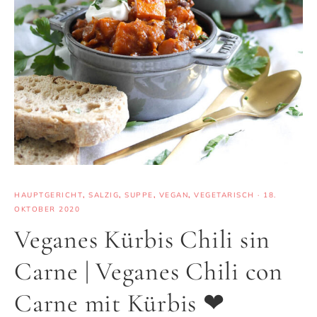
HAUPTGERICHT
,
SALZIG
,
SUPPE
,
VEGAN
,
VEGETARISCH
·
18.
OKTOBER 2020
Veganes Kürbis Chili sin
Carne | Veganes Chili con
Carne mit Kürbis ❤