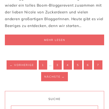
wieder ein tolles Boom-Bloggerevent zusammen mit
der lieben Nicole von Zuckerdeern und vielen
anderen großartigen BloggerInnen. Heute gibt es viel
Beeriges zu entdecken, denn wir starten…
MEHR LESEN
…
←
VORHERIGE
1
3
4
5
6
7
NÄCHSTE
→
SUCHE