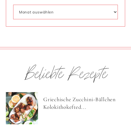
Beliebte Rezepte
Griechische Zucchini-Bällchen
Kolokithokefted...