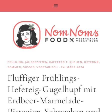
FRÜHLING
,
JAHRESZEITEN
,
KAFFEEZEIT
,
KUCHEN
,
OSTERN🐰
,
SOMMER
,
SÜSSES
,
VEGETARISCH
·
24. MÄRZ 2024
Fluffiger Frühlings-
Hefeteig-Gugelhupf mit
Erdbeer-Marmelade-
Pistazien-Schnecken und