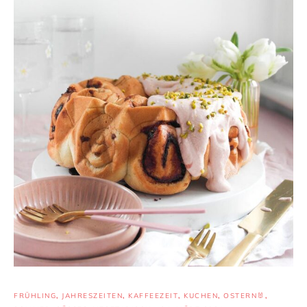
FRÜHLING
,
JAHRESZEITEN
,
KAFFEEZEIT
,
KUCHEN
,
OSTERN🐰
,