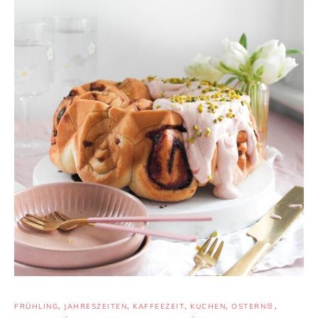
FRÜHLING
,
JAHRESZEITEN
,
KAFFEEZEIT
,
KUCHEN
,
OSTERN🐰
,