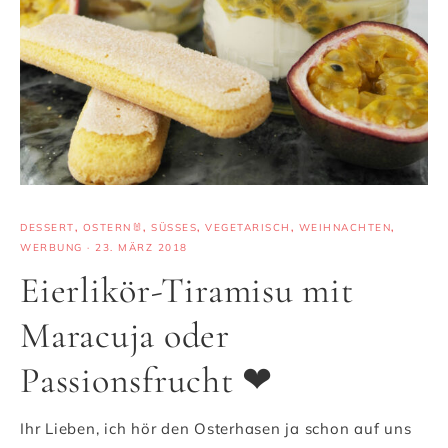
DESSERT
,
OSTERN🐰
,
SÜSSES
,
VEGETARISCH
,
WEIHNACHTEN
,
WERBUNG
·
23. MÄRZ 2018
Eierlikör-Tiramisu mit
Maracuja oder
Passionsfrucht ❤
Ihr Lieben, ich hör den Osterhasen ja schon auf uns