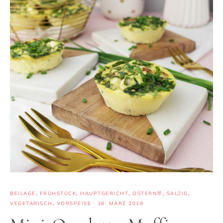
BEILAGE
,
FRÜHSTÜCK
,
HAUPTGERICHT
,
OSTERN🐰
,
SALZIG
,
VEGETARISCH
,
VORSPEISE
·
18. MÄRZ 2018