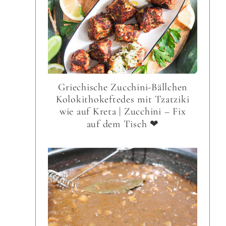
Griechische Zucchini-Bällchen
Kolokithokeftedes mit Tzatziki
wie auf Kreta | Zucchini – Fix
auf dem Tisch ❤