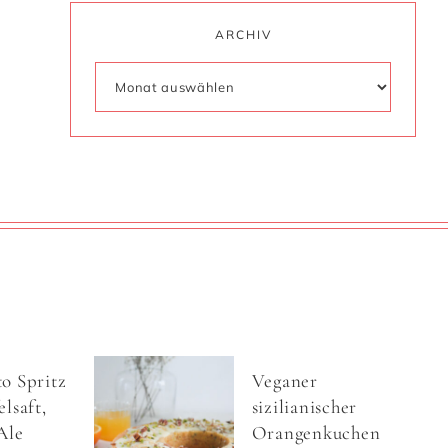
ARCHIV
o Spritz
Veganer
lsaft,
sizilianischer
Ale
Orangenkuchen