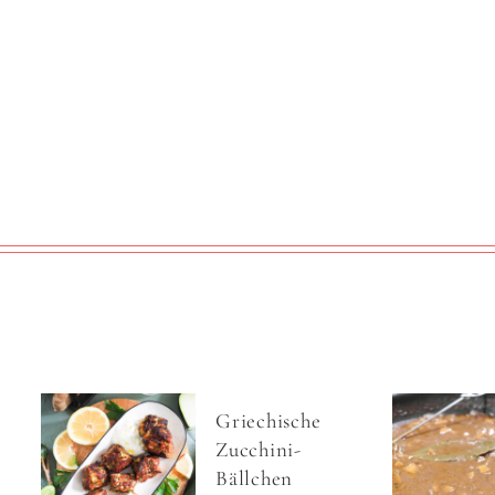
Griechische
Zucchini-
Bällchen