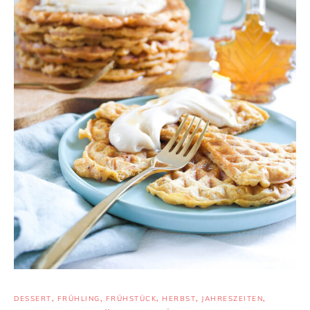
DESSERT
,
FRÜHLING
,
FRÜHSTÜCK
,
HERBST
,
JAHRESZEITEN
,