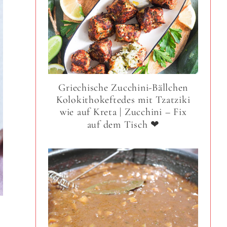
Griechische Zucchini-Bällchen
Kolokithokeftedes mit Tzatziki
wie auf Kreta | Zucchini – Fix
auf dem Tisch ❤