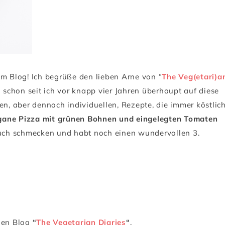
m Blog! Ich begrüße den lieben Arne von “
The Veg(etari)a
h schon seit ich vor knapp vier Jahren überhaupt auf diese
en, aber dennoch individuellen, Rezepte, die immer köstlic
gane Pizza mit grünen Bohnen und eingelegten Tomaten
 euch schmecken und habt noch einen wundervollen 3.
 den Blog
“
The Vegetarian Diaries
“
.