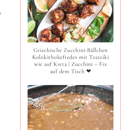
n
Griechische Zucchini-Bällchen
Kolokithokeftedes mit Tzatziki
wie auf Kreta | Zucchini – Fix
auf dem Tisch ❤