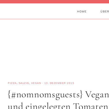
HOME
ÜBER
PIZZA
,
SALZIG
,
VEGAN
·
13. DEZEMBER 2015
{#nomnomsguests} Vegane
und eingelegten Tomaten