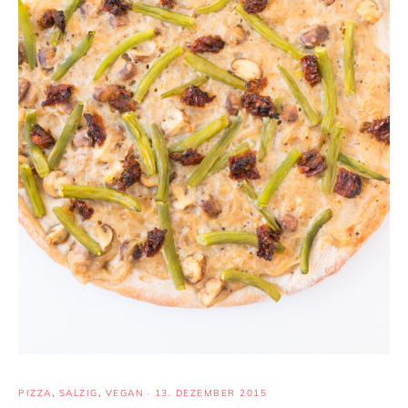
PIZZA
,
SALZIG
,
VEGAN
·
13. DEZEMBER 2015