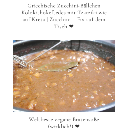
Griechische Zucchini-Bällchen
Kolokithokeftedes mit Tzatziki wie
auf Kreta | Zucchini – Fix auf dem
Tisch ❤
Weltbeste vegane Bratensoße
(wirklich!) ❤