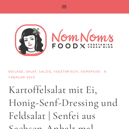
BEILAGE
,
SALAT
,
SALZIG
,
VEGETARISCH
,
VORSPEISE
·
9.
FEBRUAR 2020
Kartoffelsalat mit Ei,
Honig-Senf-Dressing und
Feldsalat | Senfei aus
Sachsen-Anhalt mal