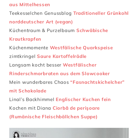
aus Mittelhessen
Teekesselchen Genussblog
Traditioneller Grünkohl
norddeutscher Art (vegan)
Küchentraum & Purzelbaum
Schwäbische
Krautkrapfen
Küchenmomente
Westfälische Quarkspeise
zimtkringel
Saure Kartoffelrädle
Langsam kocht besser
Westfälischer
Rinderschmorbraten aus dem Slowcooker
Mein wunderbares Chaos
“Fasnachtskichelcher”
mit Schokolade
Linal’s Backhimmel
Englischer Kuchen fein
Kochen mit Diana
Ciorbă de perişoare
(Rumänische Fleischbällchen Suppe)