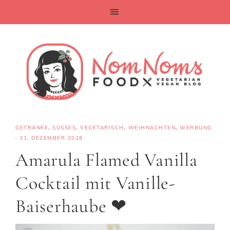
GETRÄNKE
,
SÜSSES
,
VEGETARISCH
,
WEIHNACHTEN
,
WERBUNG
·
31. DEZEMBER 2018
Amarula Flamed Vanilla
Cocktail mit Vanille-
Baiserhaube ❤