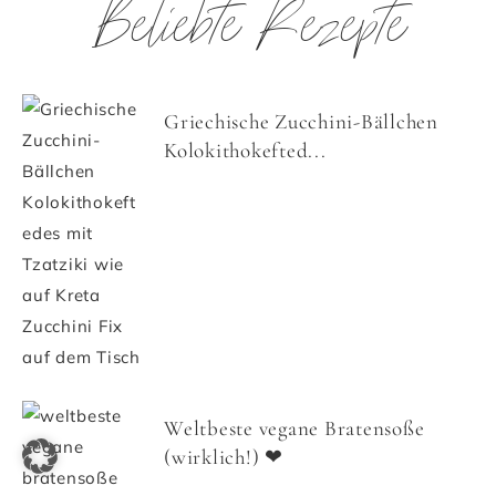
Beliebte Rezepte
Griechische Zucchini-Bällchen
Kolokithokefted...
Weltbeste vegane Bratensoße
(wirklich!) ❤