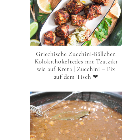
Griechische Zucchini-Bällchen
Kolokithokeftedes mit Tzatziki
wie auf Kreta | Zucchini – Fix
auf dem Tisch ❤