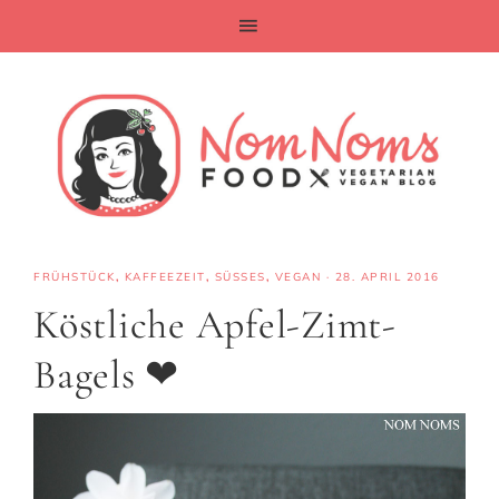
FRÜHSTÜCK
,
KAFFEEZEIT
,
SÜSSES
,
VEGAN
·
28. APRIL 2016
Köstliche Apfel-Zimt-
Bagels ❤