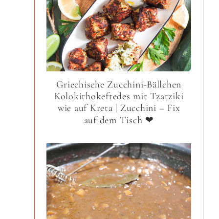
Griechische Zucchini-Bällchen
Kolokithokeftedes mit Tzatziki
wie auf Kreta | Zucchini – Fix
auf dem Tisch ❤