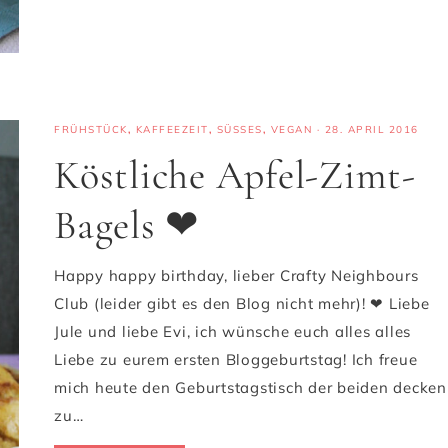
FRÜHSTÜCK
,
KAFFEEZEIT
,
SÜSSES
,
VEGAN
·
28. APRIL 2016
Köstliche Apfel-Zimt-
Bagels ❤
Happy happy birthday, lieber Crafty Neighbours
Club (leider gibt es den Blog nicht mehr)! ❤ Liebe
Jule und liebe Evi, ich wünsche euch alles alles
Liebe zu eurem ersten Bloggeburtstag! Ich freue
mich heute den Geburtstagstisch der beiden decken
zu…