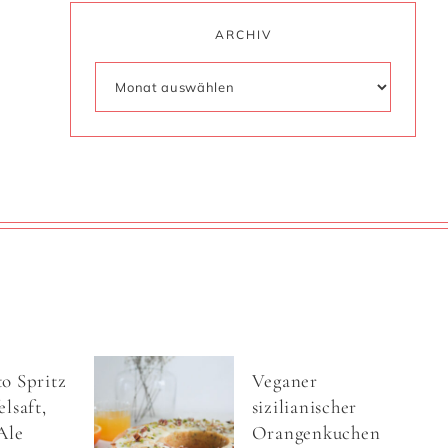
ARCHIV
o Spritz
Veganer
lsaft,
sizilianischer
Ale
Orangenkuchen