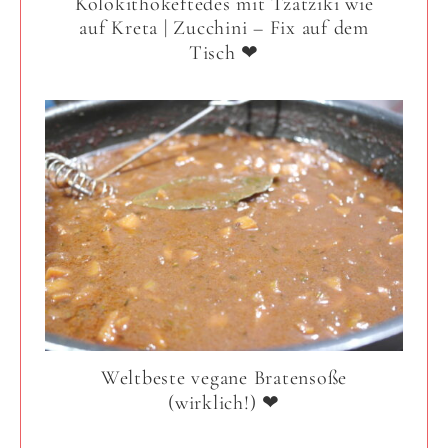
Kolokithokeftedes mit Tzatziki wie
auf Kreta | Zucchini – Fix auf dem
Tisch ❤
Weltbeste vegane Bratensoße
(wirklich!) ❤