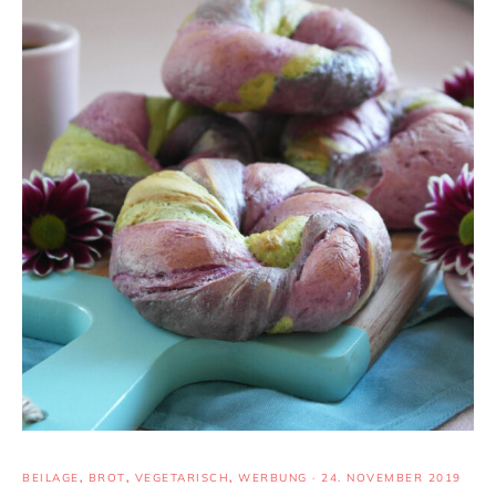
BEILAGE
,
BROT
,
VEGETARISCH
,
WERBUNG
·
24. NOVEMBER 2019