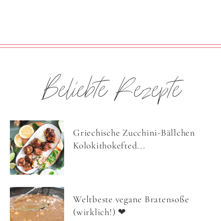
Beliebte Rezepte
Griechische Zucchini-Bällchen
Kolokithokefted...
Weltbeste vegane Bratensoße
(wirklich!) ❤