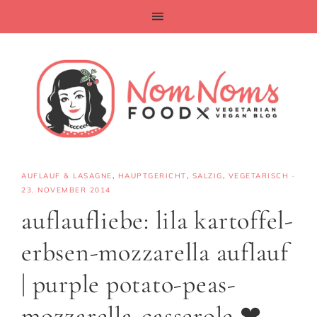
AUFLAUF & LASAGNE
,
HAUPTGERICHT
,
SALZIG
,
VEGETARISCH
·
23. NOVEMBER 2014
auflaufliebe: lila kartoffel-
erbsen-mozzarella auflauf
| purple potato-peas-
mozzarella-casserole ❤