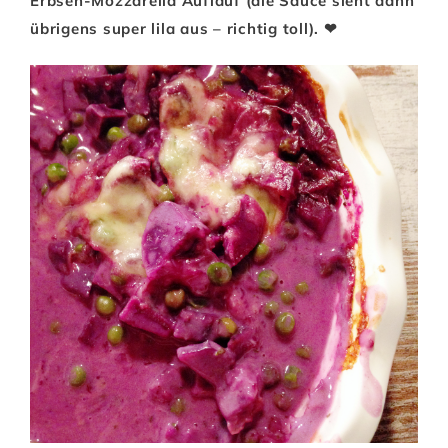
Erbsen-Mozzarella Auflauf (die Sauce sieht dann
übrigens super lila aus – richtig toll). ❤