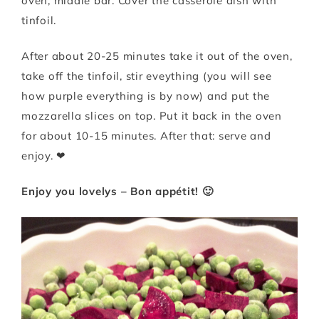
oven, middle bar. Cover the casserole dish with
tinfoil.
After about 20-25 minutes take it out of the oven,
take off the tinfoil, stir eveything (you will see
how purple everything is by now) and put the
mozzarella slices on top. Put it back in the oven
for about 10-15 minutes. After that: serve and
enjoy. ❤
Enjoy you lovelys – Bon appétit! 🙂