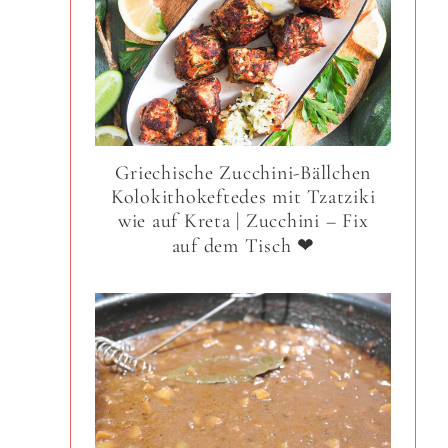
Griechische Zucchini-Bällchen
Kolokithokeftedes mit Tzatziki
wie auf Kreta | Zucchini – Fix
auf dem Tisch ❤