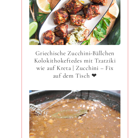
Griechische Zucchini-Bällchen
Kolokithokeftedes mit Tzatziki
wie auf Kreta | Zucchini – Fix
auf dem Tisch ❤