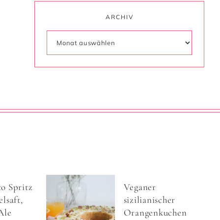
ARCHIV
o Spritz
Veganer
lsaft,
sizilianischer
Ale
Orangenkuchen