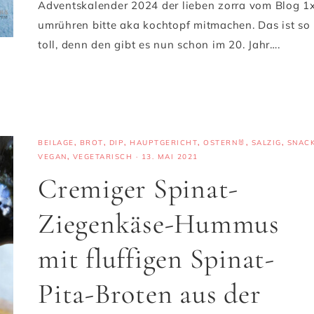
Adventskalender 2024 der lieben zorra vom Blog 1
umrühren bitte aka kochtopf mitmachen. Das ist so
toll, denn den gibt es nun schon im 20. Jahr….
BEILAGE
,
BROT
,
DIP
,
HAUPTGERICHT
,
OSTERN🐰
,
SALZIG
,
SNAC
VEGAN
,
VEGETARISCH
·
13. MAI 2021
Cremiger Spinat-
Ziegenkäse-Hummus
mit fluffigen Spinat-
Pita-Broten aus der