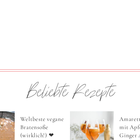
Beliebte Rezepte
Weltbeste vegane
Amarett
Bratensoße
mit Apfe
(wirklich!) ❤
Ginger 