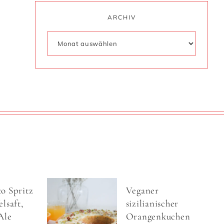
ARCHIV
o Spritz
Veganer
lsaft,
sizilianischer
Ale
Orangenkuchen