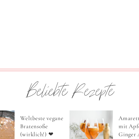
Beliebte Rezepte
Weltbeste vegane
Amarett
Bratensoße
mit Apfe
(wirklich!) ❤
Ginger 