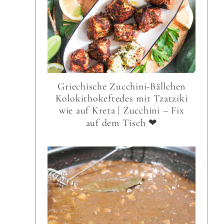
Griechische Zucchini-Bällchen
Kolokithokeftedes mit Tzatziki
wie auf Kreta | Zucchini – Fix
auf dem Tisch ❤