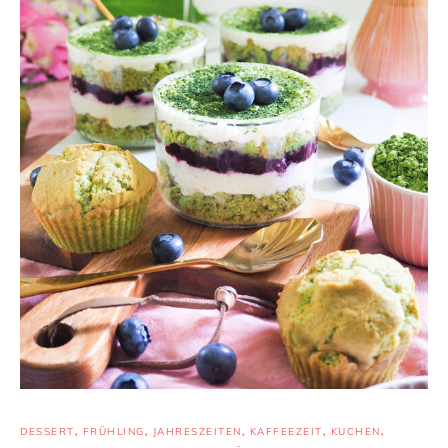
DESSERT
,
FRÜHLING
,
JAHRESZEITEN
,
KAFFEEZEIT
,
KUCHEN
,