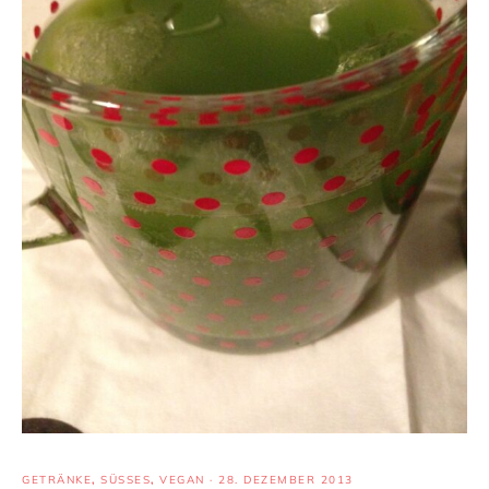
GETRÄNKE
,
SÜSSES
,
VEGAN
·
28. DEZEMBER 2013