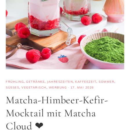
FRÜHLING
,
GETRÄNKE
,
JAHRESZEITEN
,
KAFFEEZEIT
,
SOMMER
,
SÜSSES
,
VEGETARISCH
,
WERBUNG
·
17. MAI 2026
Matcha-Himbeer-Kefir-
Mocktail mit Matcha
Cloud ❤