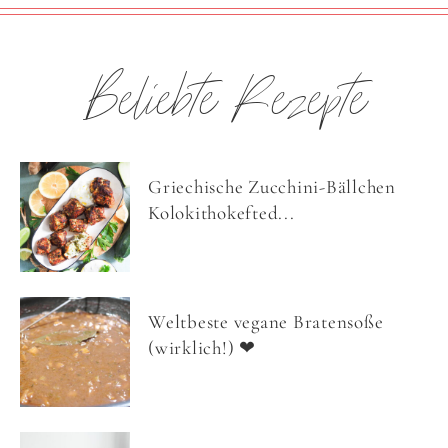
Beliebte Rezepte
Griechische Zucchini-Bällchen
Kolokithokefted...
Weltbeste vegane Bratensoße
(wirklich!) ❤