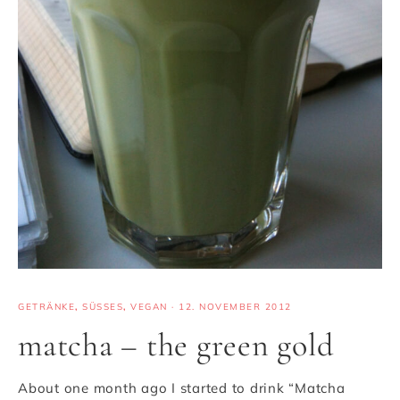
GETRÄNKE
,
SÜSSES
,
VEGAN
·
12. NOVEMBER 2012
matcha – the green gold
About one month ago I started to drink “Matcha