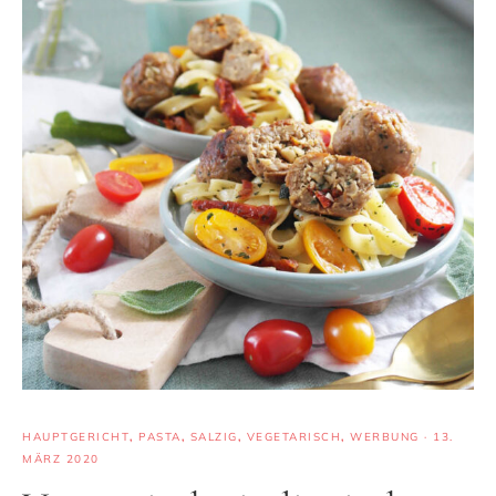
HAUPTGERICHT
,
PASTA
,
SALZIG
,
VEGETARISCH
,
WERBUNG
·
13.
MÄRZ 2020