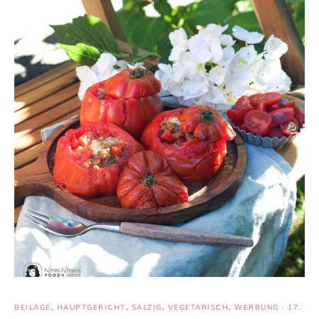
BEILAGE
,
HAUPTGERICHT
,
SALZIG
,
VEGETARISCH
,
WERBUNG
·
17.