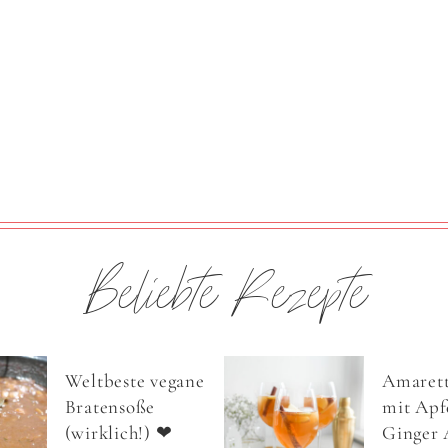
Beliebte Rezepte
Weltbeste vegane
Amarett
Bratensoße
mit Apfe
(wirklich!) ❤
Ginger 