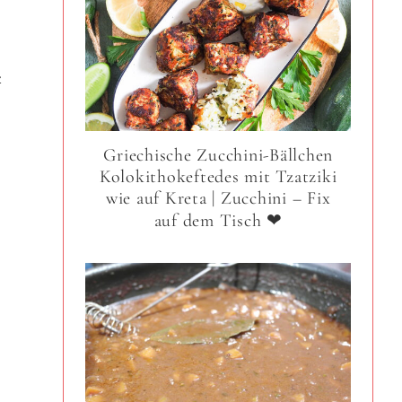
z
Griechische Zucchini-Bällchen
Kolokithokeftedes mit Tzatziki
wie auf Kreta | Zucchini – Fix
auf dem Tisch ❤