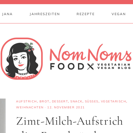
 JANA
JAHRESZEITEN
REZEPTE
VEGAN
AUFSTRICH
,
BROT
,
DESSERT
,
SNACK
,
SÜSSES
,
VEGETARISCH
,
WEIHNACHTEN
·
12. NOVEMBER 2021
Zimt-Milch-Aufstrich