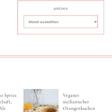
ARCHIV
o Spritz
Veganer
lsaft,
sizilianischer
Ale
Orangenkuchen