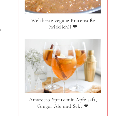
Weltbeste vegane Bratensoße
(wirklich!) ❤
n
n
a
Amaretto Spritz mit Apfelsaft,
Ginger Ale und Sekt ❤