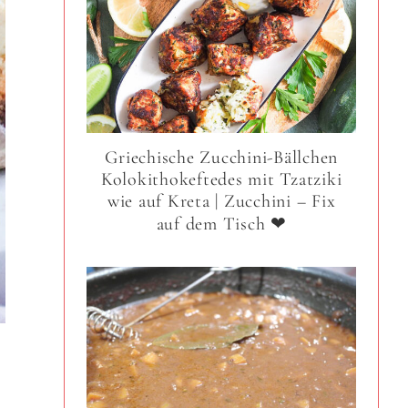
Griechische Zucchini-Bällchen
Kolokithokeftedes mit Tzatziki
wie auf Kreta | Zucchini – Fix
auf dem Tisch ❤