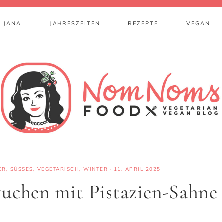
 JANA
JAHRESZEITEN
REZEPTE
VEGAN
ER
,
SÜSSES
,
VEGETARISCH
,
WINTER
·
11. APRIL 2025
kuchen mit Pistazien-Sahne