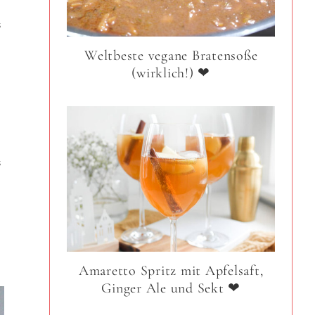
s
Weltbeste vegane Bratensoße
d
(wirklich!) ❤
s
Amaretto Spritz mit Apfelsaft,
Ginger Ale und Sekt ❤